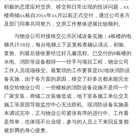
积极的态度应对交房、移交和日常出现的投诉问题，xx
楼商铺xx栋自20xx年xx月以前正式交付，通过公司各方
及部门同事共同努力，交房工作整体进展比较顺利。
与物业公司对接移交公共区域设备实施；4栋楼的电
梯共计18台，每台电梯上下反复检查确认清点，初验、
复验、到最后接收要经过好几遍流程。已交付的8栋楼的
水电、消防等设备都得一一经手与项目工程，物业公司
工作人员现场移交。最繁琐的工作要算是D2地块消防设
备实施，由于各方面的原因，移交了好多次都未能完全
移交给物业公司；一些楼栋的消防设备设施不是同一个
厂家安装，商铺二次装修造成，地下室各施工单位交叉
施工等原因导致监控中心无法联机。现消防设备实施基
本调试完毕，正与物业公司紧张有序的进行中。工作看
是简单，也体现不出业绩，参与的人员上下来回反复都
被折腾的身心疲惫。