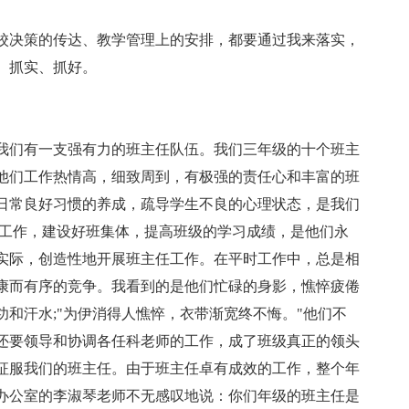
校决策的传达、教学管理上的安排，都要通过我来落实，
、抓实、抓好。
我们有一支强有力的班主任队伍。我们三年级的十个班主
他们工作热情高，细致周到，有极强的责任心和丰富的班
日常良好习惯的养成，疏导学生不良的心理状态，是我们
的工作，建设好班集体，提高班级的学习成绩，是他们永
实际，创造性地开展班主任工作。在平时工作中，总是相
康而有序的竞争。我看到的是他们忙碌的身影，憔悴疲倦
和汗水;"为伊消得人憔悴，衣带渐宽终不悔。"他们不
还要领导和协调各任科老师的工作，成了班级真正的领头
征服我们的班主任。由于班主任卓有成效的工作，整个年
办公室的李淑琴老师不无感叹地说：你们年级的班主任是