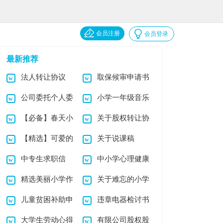
会员注册
会员登录
最新推荐
法人转让协议
取保候审申请书
公司委托个人委
小学一年级音乐
【必备】春天小
关于股权转让协
托书(15篇)
说课稿
【精选】可爱的
关于说课稿
学作文四篇
议书
中专生求职信
中小学心理健康
小学作文300字6篇
精选美丽小学作
关于难忘的小学
教育心得体会(15篇)
儿童贫困补助申
违章电器检讨书
文3篇
作文三篇
大学生劳动心得
有限公司股权股
请书
15篇