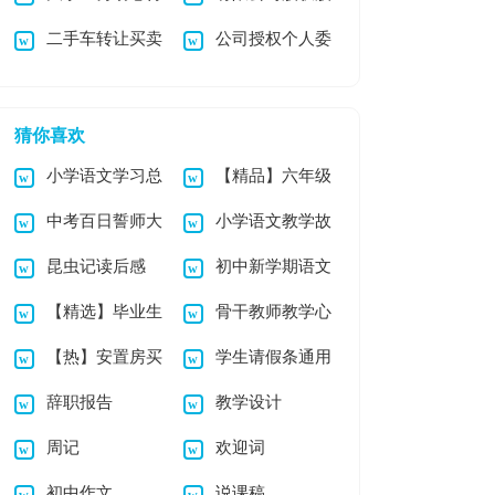
二手车转让买卖
公司授权个人委
体会
份转让协议书
合同
托书
猜你喜欢
小学语文学习总
【精品】六年级
中考百日誓师大
小学语文教学故
结
第七单元作文四篇
昆虫记读后感
初中新学期语文
会校长讲话稿(10篇)
事丢羊风波
【精选】毕业生
骨干教师教学心
【荐】
教学工作计划
【热】安置房买
学生请假条通用
求职信模板汇总八篇
得体会
辞职报告
教学设计
卖合同
15篇
周记
欢迎词
初中作文
说课稿