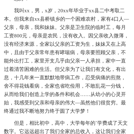
我叫xx，男，x岁，20xx年毕业于xx县二中考取二
本。但我来自xx县桥镇乡的一个困难农村，家有4口人—
父亲，母亲，我和妹妹。父亲是卫生院的临时工，每月
工资800元，母亲是农民，没有收入。因父亲收入微薄，
没有经济来源，全家以父亲的工资为生，妹妹又在上高
中，且由于父亲常年患有哮喘病，母亲要照顾父亲，不
能外出打工，家里开支几乎由父亲一人承担，家中一直
过着清苦困难的生活。但父亲为了让我们有文化，有出
息，十几年来一直默默地带病工作，忍受病痛的煎熬，
舍不得花钱看病，全家也省吃俭用，不敢乱花一分钱，
从而给我们创造上学的条件和机会……从幼小的心灵开
始，我感受到父亲和母亲的伟大—虽然他们很贫穷。最
终通过我不断地努力终于圆了大学梦！
但是，相比初中，高中，大学每年的`学费成了天文
数字。它远远超出了我们全家的总收入，这让我们全家