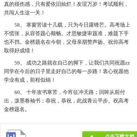
真的很伤感，只有爱依旧灿烂！友谊万岁！考试顺利，
共闯人生这一关！
58、 寒窗苦读十几载，只为今日露锋芒。高考场上
不慌张，从容答题心顺畅。才思敏捷审题准，难题下手
也不挡。金榜题名在今朝，父母亲朋赞声扬。祝你高考
取得好成绩！
59、 成功之路就在自己的脚下，让我们共同祝愿zz
同学在今后的日子里走好自己的每一步路！衷心祝愿他
学业有成，前程似锦！
60、 十年攻书寒苦，今宵征冲天路；回眸从前付
出，泼墨卷袖书；恭祝，恭祝，此战青云平步。祝高考
金榜题名。
点击下载文档