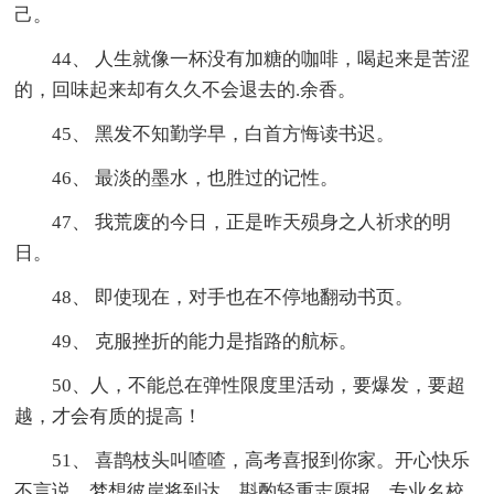
己。
44、 人生就像一杯没有加糖的咖啡，喝起来是苦涩
的，回味起来却有久久不会退去的.余香。
45、 黑发不知勤学早，白首方悔读书迟。
46、 最淡的墨水，也胜过的记性。
47、 我荒废的今日，正是昨天殒身之人祈求的明
日。
48、 即使现在，对手也在不停地翻动书页。
49、 克服挫折的能力是指路的航标。
50、人，不能总在弹性限度里活动，要爆发，要超
越，才会有质的提高！
51、 喜鹊枝头叫喳喳，高考喜报到你家。开心快乐
不言说，梦想彼岸将到达。斟酌轻重志愿报，专业名校