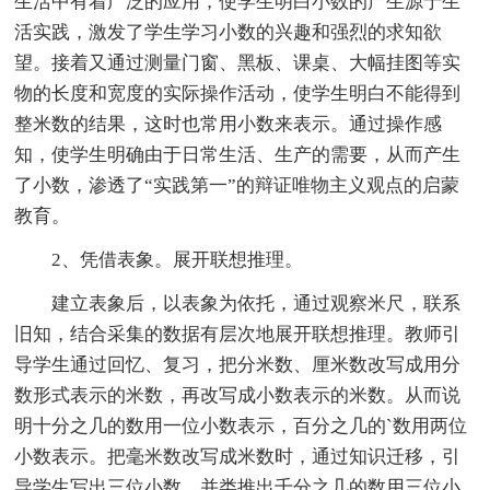
生活中有着广泛的应用，使学生明白小数的产生源于生
活实践，激发了学生学习小数的兴趣和强烈的求知欲
望。接着又通过测量门窗、黑板、课桌、大幅挂图等实
物的长度和宽度的实际操作活动，使学生明白不能得到
整米数的结果，这时也常用小数来表示。通过操作感
知，使学生明确由于日常生活、生产的需要，从而产生
了小数，渗透了“实践第一”的辩证唯物主义观点的启蒙
教育。
2、凭借表象。展开联想推理。
建立表象后，以表象为依托，通过观察米尺，联系
旧知，结合采集的数据有层次地展开联想推理。教师引
导学生通过回忆、复习，把分米数、厘米数改写成用分
数形式表示的米数，再改写成小数表示的米数。从而说
明十分之几的数用一位小数表示，百分之几的`数用两位
小数表示。把毫米数改写成米数时，通过知识迁移，引
导学生写出三位小数，并类推出千分之几的数用三位小