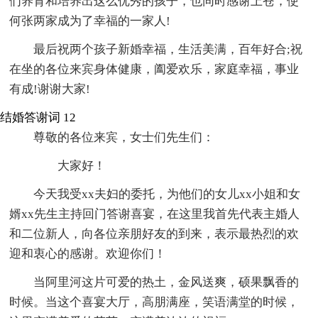
们养育和培养出这么优秀的孩子，也同时感谢上苍，使
何张两家成为了幸福的一家人!
最后祝两个孩子新婚幸福，生活美满，百年好合;祝
在坐的各位来宾身体健康，阖爱欢乐，家庭幸福，事业
有成!谢谢大家!
结婚答谢词 12
尊敬的各位来宾，女士们先生们：
大家好！
今天我受xx夫妇的委托，为他们的女儿xx小姐和女
婿xx先生主持回门答谢喜宴，在这里我首先代表主婚人
和二位新人，向各位亲朋好友的到来，表示最热烈的欢
迎和衷心的感谢。欢迎你们！
当阿里河这片可爱的热土，金风送爽，硕果飘香的
时候。当这个喜宴大厅，高朋满座，笑语满堂的时候，