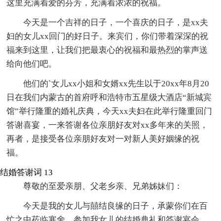
这里充满着爱的芬芳，充满着浓浓的祝福。
今天是一个吉祥的日子，一个喜庆的日子，是xx夫
妇的女儿xx回门的好日子。来宾们，你们带着深深的祝
福来到这里，让我们把最衷心的祝福和最热烈的掌声送
给向他们吧。
他们的`女儿xx小姐和女婿xx先生以于20xx年8月20
日在我们内蒙古的首府呼和浩特市五星级大酒店“新城宾
馆”举行隆重的婚礼庆典，今天xx夫妇在此举行隆重回门
答谢喜宴，一来答谢各位亲朋好友对xx多年来的关照，
再者，是接受各位亲朋好友对一对新人美好姻缘的祝
福。
结婚答谢词 13
尊敬的至爱亲朋、父老乡亲、兄弟姊妹们：
今天是我的女儿与囍结良缘的日子，承蒙你们在百
忙之中莅临寒舍，参加我女儿的结婚典礼和答谢宴会。