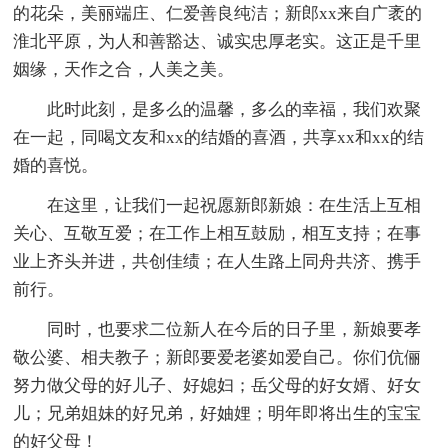
的花朵，美丽端庄、仁爱善良纯洁；新郎xx来自广袤的
淮北平原，为人和善豁达、诚实忠厚老实。这正是千里
姻缘，天作之合，人美之美。
此时此刻，是多么的温馨，多么的幸福，我们欢聚
在一起，同喝文友和xx的结婚的喜酒，共享xx和xx的结
婚的喜悦。
在这里，让我们一起祝愿新郎新娘：在生活上互相
关心、互敬互爱；在工作上相互鼓励，相互支持；在事
业上齐头并进，共创佳绩；在人生路上同舟共济、携手
前行。
同时，也要求二位新人在今后的日子里，新娘要孝
敬公婆、相夫教子；新郎要爱老婆如爱自己。你们伉俪
努力做父母的好儿子、好媳妇；岳父母的好女婿、好女
儿；兄弟姐妹的好兄弟，好妯娌；明年即将出生的宝宝
的好父母！