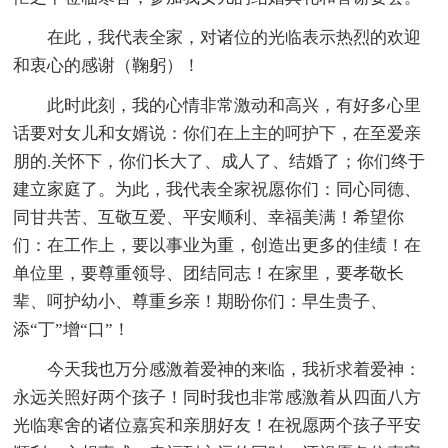
在此，我代表全家，对诸位的光临表示热烈的欢迎
和衷心的感谢（鞠躬）！
此时此刻，我的心情非常激动和高兴，有好多心里
话要对女儿和女婿说：你们在上主的呵护下，在至爱亲
朋的.关怀下，你们长大了、成人了、结婚了；你们终于
建立家庭了。为此，我代表全家祝愿你们：同心同德、
同甘共苦、互敬互爱、平安顺利、幸福美满！希望你
们：在工作上，要以事业为重，创造出更多的佳绩！在
单位里，要尊重领导、团结同志！在家里，要孝敬长
辈、呵护幼小、尊重乡亲！期盼你们：早生贵子、
添“丁”增“口”！
今天我也万分感激着爱神的来临，我祈求着爱神：
永远关照好两个孩子！同时我也非常感激着从四面八方
光临寒舍的诸位嘉宾和亲朋好友！在祝愿两个孩子平安